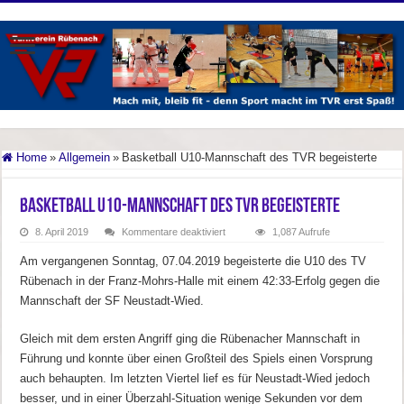
Home
»
Allgemein
»
Basketball U10-Mannschaft des TVR begeisterte
Basketball U10-Mannschaft des TVR begeisterte
für
8. April 2019
Kommentare deaktiviert
1,087 Aufrufe
Basketball
U10-
Am vergangenen Sonntag, 07.04.2019 begeisterte die U10 des TV
Mannschaft
des
Rübenach in der Franz-Mohrs-Halle mit einem 42:33-Erfolg gegen die
TVR
begeisterte
Mannschaft der SF Neustadt-Wied.
Gleich mit dem ersten Angriff ging die Rübenacher Mannschaft in
Führung und konnte über einen Großteil des Spiels einen Vorsprung
auch behaupten. Im letzten Viertel lief es für Neustadt-Wied jedoch
besser, und in einer Überzahl-Situation wenige Sekunden vor dem