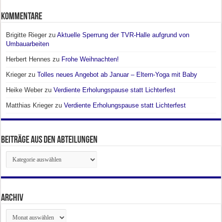
Kommentare
Brigitte Rieger
zu
Aktuelle Sperrung der TVR-Halle aufgrund von
Umbauarbeiten
Herbert Hennes
zu
Frohe Weihnachten!
Krieger
zu
Tolles neues Angebot ab Januar – Eltern-Yoga mit Baby
Heike Weber
zu
Verdiente Erholungspause statt Lichterfest
Matthias Krieger
zu
Verdiente Erholungspause statt Lichterfest
Beiträge aus den Abteilungen
Beiträge
aus
den
Abteilungen
Archiv
Archiv