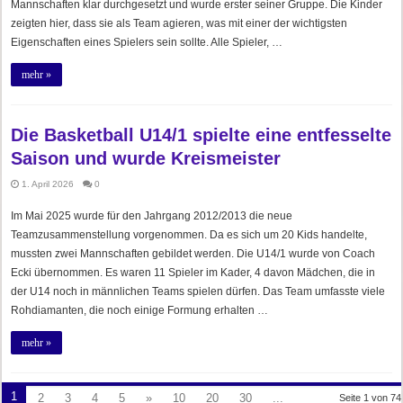
Mannschaften klar durchgesetzt und wurde erster seiner Gruppe. Die Kinder
zeigten hier, dass sie als Team agieren, was mit einer der wichtigsten
Eigenschaften eines Spielers sein sollte. Alle Spieler, …
mehr »
Die Basketball U14/1 spielte eine entfesselte
Saison und wurde Kreismeister
1. April 2026
0
Im Mai 2025 wurde für den Jahrgang 2012/2013 die neue
Teamzusammenstellung vorgenommen. Da es sich um 20 Kids handelte,
mussten zwei Mannschaften gebildet werden. Die U14/1 wurde von Coach
Ecki übernommen. Es waren 11 Spieler im Kader, 4 davon Mädchen, die in
der U14 noch in männlichen Teams spielen dürfen. Das Team umfasste viele
Rohdiamanten, die noch einige Formung erhalten …
mehr »
1
2
3
4
5
»
10
20
30
...
Seite 1 von 74