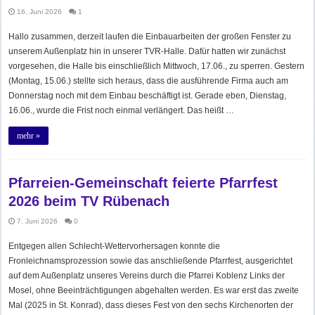
16. Juni 2026
1
Hallo zusammen, derzeit laufen die Einbauarbeiten der großen Fenster zu
unserem Außenplatz hin in unserer TVR-Halle. Dafür hatten wir zunächst
vorgesehen, die Halle bis einschließlich Mittwoch, 17.06., zu sperren. Gestern
(Montag, 15.06.) stellte sich heraus, dass die ausführende Firma auch am
Donnerstag noch mit dem Einbau beschäftigt ist. Gerade eben, Dienstag,
16.06., wurde die Frist noch einmal verlängert. Das heißt …
mehr »
Pfarreien-Gemeinschaft feierte Pfarrfest
2026 beim TV Rübenach
7. Juni 2026
0
Entgegen allen Schlecht-Wettervorhersagen konnte die
Fronleichnamsprozession sowie das anschließende Pfarrfest, ausgerichtet
auf dem Außenplatz unseres Vereins durch die Pfarrei Koblenz Links der
Mosel, ohne Beeinträchtigungen abgehalten werden. Es war erst das zweite
Mal (2025 in St. Konrad), dass dieses Fest von den sechs Kirchenorten der