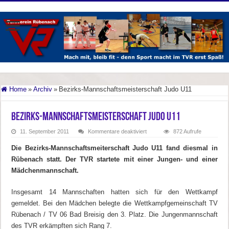
Home
»
Archiv
»
Bezirks-Mannschaftsmeisterschaft Judo U11
Bezirks-Mannschaftsmeisterschaft Judo U11
für
11. September 2011
Kommentare deaktiviert
872 Aufrufe
Bezirks-
Mannschaftsmeisterschaft
Die Bezirks-Mannschaftsmeiterschaft Judo U11 fand diesmal in
Judo
U11
Rübenach statt. Der TVR startete mit einer Jungen- und einer
Mädchenmannschaft.
Insgesamt 14 Mannschaften hatten sich für den Wettkampf
gemeldet. Bei den Mädchen belegte die Wettkampfgemeinschaft TV
Rübenach / TV 06 Bad Breisig den 3. Platz. Die Jungenmannschaft
des TVR erkämpften sich Rang 7.