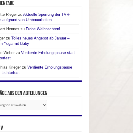
entare
itte Rieger
zu
Aktuelle Sperrung der TVR-
e aufgrund von Umbauarbeiten
bert Hennes
zu
Frohe Weihnachten!
ger
zu
Tolles neues Angebot ab Januar –
rn-Yoga mit Baby
ke Weber
zu
Verdiente Erholungspause statt
terfest
hias Krieger
zu
Verdiente Erholungspause
t Lichterfest
äge aus den Abteilungen
räge
ilungen
iv