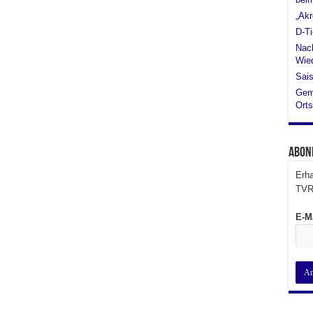
„Akr
D-Ti
Nach
Wied
Sais
Gem
Orts
Abon
Erha
TVR
E-M