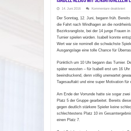
Isabell Nelius mit sensationellem 
für
14. Juni 2016
Kommentare deaktiviert
Isab
Neli
Der Sonntag, 12. Juni, begann früh. Bereits
mit
sens
die Fahrt nach Windhagen an die nordrheinl
Erge
bei
Bezirksrangliste, bei der 14 junge Frauen
der
Bezi
Turnier spielen würden. Isabell konnte ent
Wert war sie nominell die schwächste Spie
Ausgangslage eine tolle Chance für Überras
Pünktlich um 10 Uhr begann das Turnier. Der
später wussten – für Isabell erst um 16 Uhr
beeindruckend, denn völlig unerwartet gewann
Tagesauftakt und eine super Motivation für d
Am Ende der Vorrunde hatte sie sogar zwei
Platz 5 der Gruppe gearbeitet. Bereits dies
gegen deutlich stärkere Spieler keine schle
schlechtestens Platz 10 im Gesamtergebnis
einen Platz 7.