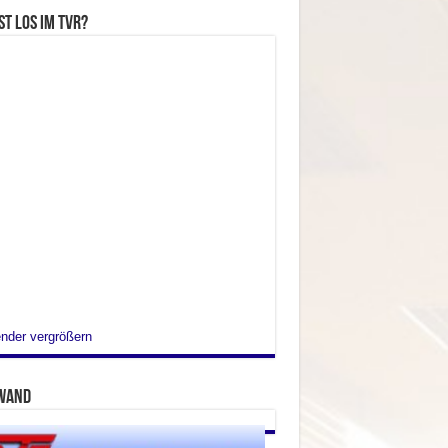
st los im TVR?
nder vergrößern
wand