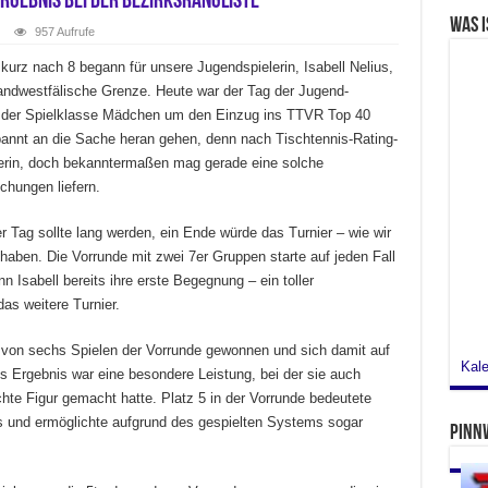
Ergebnis bei der Bezirksrangliste
Was i
957 Aufrufe
ell
us
 kurz nach 8 begann für unsere Jugendspielerin, Isabell Nelius,
ationellem
andwestfälische Grenze. Heute war der Tag der Jugend-
bnis
 in der Spielklasse Mädchen um den Einzug ins TTVR Top 40
rksrangliste
spannt an die Sache heran gehen, denn nach Tischtennis-Rating-
lerin, doch bekanntermaßen mag gerade eine solche
chungen liefern.
 Tag sollte lang werden, ein Ende würde das Turnier – wie wir
 haben. Die Vorrunde mit zwei 7er Gruppen starte auf jeden Fall
 Isabell bereits ihre erste Begegnung – ein toller
as weitere Turnier.
 von sechs Spielen der Vorrunde gewonnen und sich damit auf
Kale
es Ergebnis war eine besondere Leistung, bei der sie auch
chte Figur gemacht hatte. Platz 5 in der Vorrunde bedeutete
 und ermöglichte aufgrund des gespielten Systems sogar
Pinn