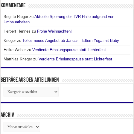
Kommentare
Brigitte Rieger
zu
Aktuelle Sperrung der TVR-Halle aufgrund von
Umbauarbeiten
Herbert Hennes
zu
Frohe Weihnachten!
Krieger
zu
Tolles neues Angebot ab Januar – Eltern-Yoga mit Baby
Heike Weber
zu
Verdiente Erholungspause statt Lichterfest
Matthias Krieger
zu
Verdiente Erholungspause statt Lichterfest
Beiträge aus den Abteilungen
Beiträge
aus
den
Abteilungen
Archiv
Archiv