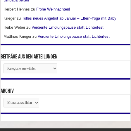
Umbauarbeiten
Herbert Hennes
zu
Frohe Weihnachten!
Krieger
zu
Tolles neues Angebot ab Januar – Eltern-Yoga mit Baby
Heike Weber
zu
Verdiente Erholungspause statt Lichterfest
Matthias Krieger
zu
Verdiente Erholungspause statt Lichterfest
Beiträge aus den Abteilungen
Beiträge
aus
den
Abteilungen
Archiv
Archiv