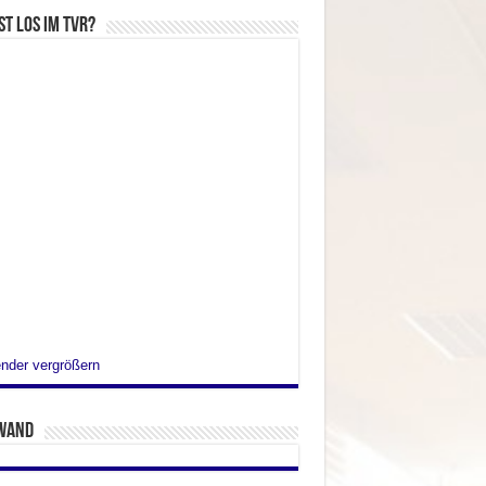
st los im TVR?
nder vergrößern
wand