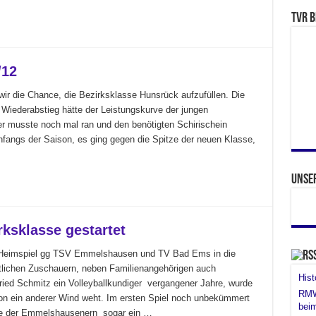
TVR b
/12
 wir die Chance, die Bezirksklasse Hunsrück aufzufüllen. Die
er Wiederabstieg hätte der Leistungskurve der jungen
er musste noch mal ran und den benötigten Schirischein
fangs der Saison, es ging gegen die Spitze der neuen Klasse,
Unse
rksklasse gestartet
 Heimspiel gg TSV Emmelshausen und TV Bad Ems in die
etlichen Zuschauern, neben Familienangehörigen auch
His
ried Schmitz ein Volleyballkundiger vergangener Jahre, wurde
RMW 
chon ein anderer Wind weht. Im ersten Spiel noch unbekümmert
bei
se der Emmelshausenern sogar ein …