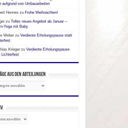
e aufgrund von Umbauarbeiten
bert Hennes
zu
Frohe Weihnachten!
ger
zu
Tolles neues Angebot ab Januar –
rn-Yoga mit Baby
ke Weber
zu
Verdiente Erholungspause statt
terfest
hias Krieger
zu
Verdiente Erholungspause
t Lichterfest
äge aus den Abteilungen
räge
ilungen
iv
iv