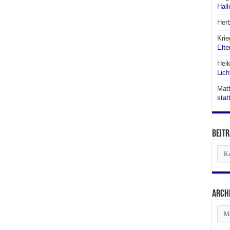
Hall
Her
Krie
Elte
Hei
Lich
Matt
stat
Beitr
Beit
aus
den
Abte
Arch
Arch