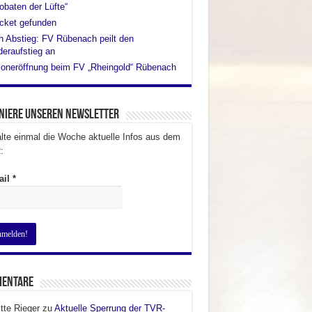
obaten der Lüfte“
cket gefunden
 Abstieg: FV Rübenach peilt den
eraufstieg an
oneröffnung beim FV „Rheingold“ Rübenach
niere unseren Newsletter
lte einmal die Woche aktuelle Infos aus dem
:
ail
*
entare
itte Rieger
zu
Aktuelle Sperrung der TVR-