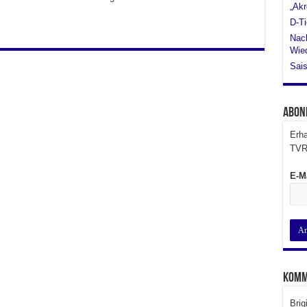
„Akr
D-Ti
Nach
Wied
Sais
Abon
Erha
TVR
E-M
Komm
Brig