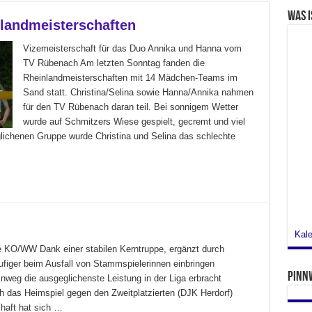
Was i
nlandmeisterschaften
Vizemeisterschaft für das Duo Annika und Hanna vom
TV Rübenach Am letzten Sonntag fanden die
Rheinlandmeisterschaften mit 14 Mädchen-Teams im
Sand statt. Christina/Selina sowie Hanna/Annika nahmen
für den TV Rübenach daran teil. Bei sonnigem Wetter
wurde auf Schmitzers Wiese gespielt, gecremt und viel
ichenen Gruppe wurde Christina und Selina das schlechte
Kale
se KO/WW Dank einer stabilen Kerntruppe, ergänzt durch
ufiger beim Ausfall von Stammspielerinnen einbringen
Pinn
nweg die ausgeglichenste Leistung in der Liga erbracht
h das Heimspiel gegen den Zweitplatzierten (DJK Herdorf)
chaft hat sich …