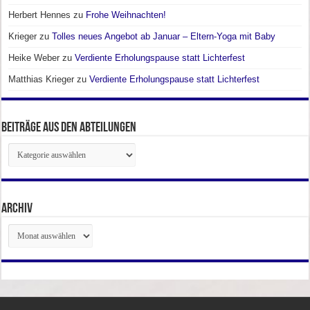
Herbert Hennes
zu
Frohe Weihnachten!
Krieger
zu
Tolles neues Angebot ab Januar – Eltern-Yoga mit Baby
Heike Weber
zu
Verdiente Erholungspause statt Lichterfest
Matthias Krieger
zu
Verdiente Erholungspause statt Lichterfest
Beiträge aus den Abteilungen
Beiträge
aus
den
Abteilungen
Archiv
Archiv