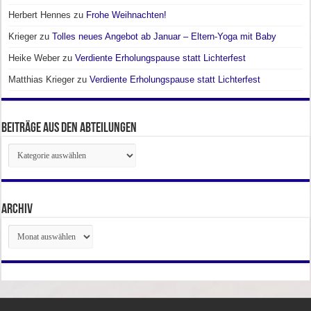
Herbert Hennes
zu
Frohe Weihnachten!
Krieger
zu
Tolles neues Angebot ab Januar – Eltern-Yoga mit Baby
Heike Weber
zu
Verdiente Erholungspause statt Lichterfest
Matthias Krieger
zu
Verdiente Erholungspause statt Lichterfest
Beiträge aus den Abteilungen
Beiträge
aus
den
Abteilungen
Archiv
Archiv