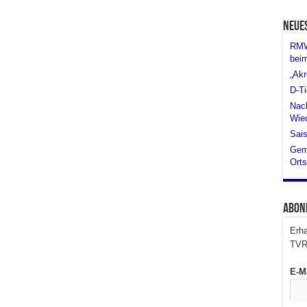
Neue
RMW 
bei
„Akr
D-Ti
Nach
Wied
Sais
Gem
Orts
Abon
Erha
TVR
E-M