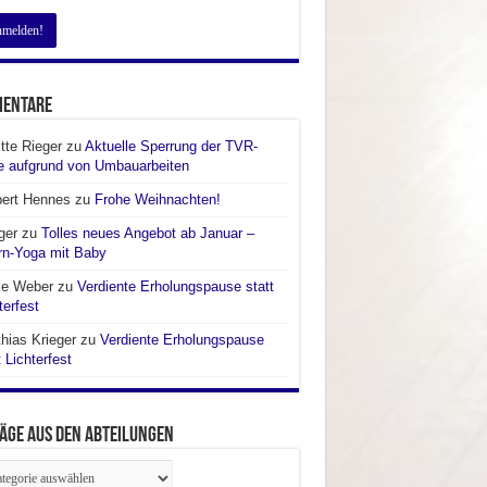
entare
itte Rieger
zu
Aktuelle Sperrung der TVR-
e aufgrund von Umbauarbeiten
bert Hennes
zu
Frohe Weihnachten!
ger
zu
Tolles neues Angebot ab Januar –
rn-Yoga mit Baby
ke Weber
zu
Verdiente Erholungspause statt
terfest
hias Krieger
zu
Verdiente Erholungspause
t Lichterfest
äge aus den Abteilungen
räge