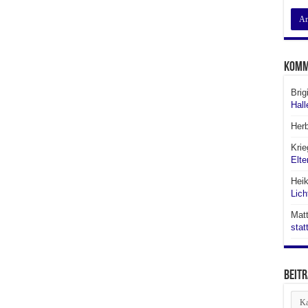
Komm
Brig
Hall
Her
Krie
Elte
Hei
Lich
Matt
stat
Beitr
Beit
aus