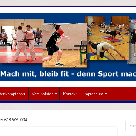
ettkampfsport
Vereinsinfos
Kontakt
Impressum
250318-WA0004