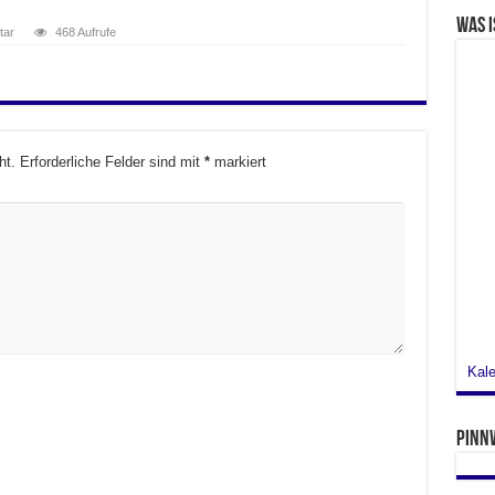
Was i
tar
468 Aufrufe
ht.
Erforderliche Felder sind mit
*
markiert
Kale
Pinn