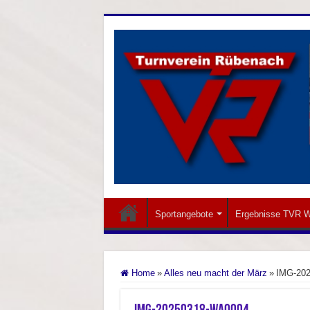
Sportangebote
Ergebnisse TVR W
Home
»
Alles neu macht der März
»
IMG-20