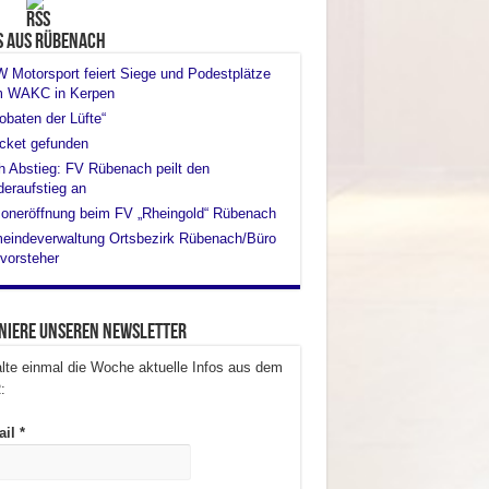
s aus Rübenach
Motorsport feiert Siege und Podestplätze
m WAKC in Kerpen
obaten der Lüfte“
cket gefunden
 Abstieg: FV Rübenach peilt den
eraufstieg an
oneröffnung beim FV „Rheingold“ Rübenach
eindeverwaltung Ortsbezirk Rübenach/Büro
vorsteher
niere unseren Newsletter
lte einmal die Woche aktuelle Infos aus dem
:
ail
*