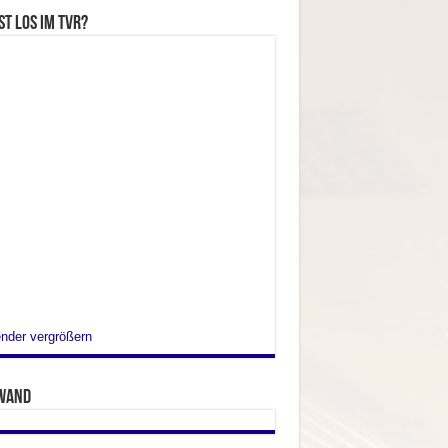
st los im TVR?
nder vergrößern
wand