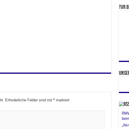
TVR b
Unse
ht.
Erforderliche Felder sind mit
*
markiert
RMW 
bei
„Akr