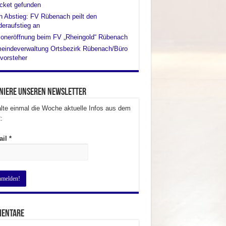
cket gefunden
 Abstieg: FV Rübenach peilt den
eraufstieg an
oneröffnung beim FV „Rheingold“ Rübenach
eindeverwaltung Ortsbezirk Rübenach/Büro
vorsteher
niere unseren Newsletter
lte einmal die Woche aktuelle Infos aus dem
:
ail
*
entare