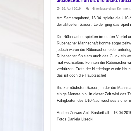
Saisonende für die U10 Basketball
16. April 2019
Hinterlasse einen Komment
Am Samstagabend, 13.04. spielte die U10-M
der aktuellen Saison. Leider ging das Spiel
Die Rübenacher spielten im ersten Viertel 
Rübenacher Mannschaft konnte sogar zeitwei
jedoch waren die Rübenacher leider unterle
Rübenacher Spielern auch das Glück ein wen
mal wechselten, konnten die Rübenacher wi
verkürzen. Trotz der Niederlage wurde bis 
das ist doch die Hauptsache!
Bis zur nächsten Saison, in der die Mannsc
einige Monate hin. In dieser Zeit wird das 
Fähigkeiten des U10-Nachwuchses sicher no
Andrea Zerwas Abt. Basketball – 16.04.201
Fotos Daniela Lisecki