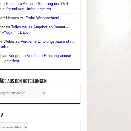
itte Rieger
zu
Aktuelle Sperrung der TVR-
e aufgrund von Umbauarbeiten
bert Hennes
zu
Frohe Weihnachten!
ger
zu
Tolles neues Angebot ab Januar –
rn-Yoga mit Baby
ke Weber
zu
Verdiente Erholungspause statt
terfest
hias Krieger
zu
Verdiente Erholungspause
t Lichterfest
äge aus den Abteilungen
räge
ilungen
iv
iv