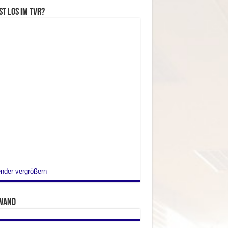
st los im TVR?
nder vergrößern
wand