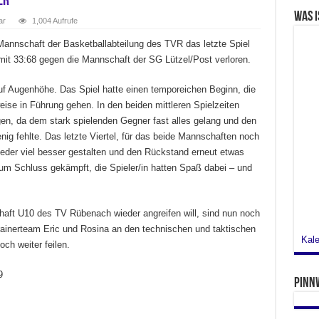
er
Was i
ar
1,004 Aufrufe
annschaft der Basketballabteilung des TVR das letzte Spiel
 mit 33:68 gegen die Mannschaft der SG Lützel/Post verloren.
auf Augenhöhe. Das Spiel hatte einen temporeichen Beginn, die
se in Führung gehen. In den beiden mittleren Spielzeiten
gen, da dem stark spielenden Gegner fast alles gelang und den
ig fehlte. Das letzte Viertel, für das beide Mannschaften noch
eder viel besser gestalten und den Rückstand erneut etwas
zum Schluss gekämpft, die Spieler/in hatten Spaß dabei – und
haft U10 des TV Rübenach wieder angreifen will, sind nun noch
Trainerteam Eric und Rosina an den technischen und taktischen
Kale
ch weiter feilen.
9
Pinn