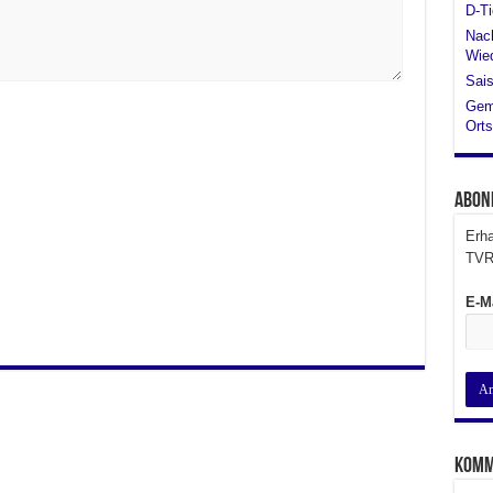
D-Ti
Nach
Wied
Sais
Gem
Orts
Abon
Erha
TVR
E-M
Komm