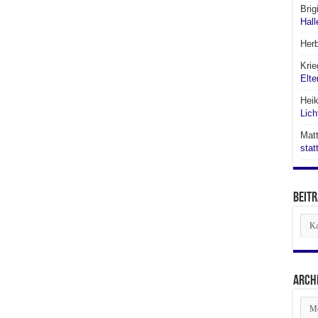
Brig
Hall
Her
Krie
Elte
Hei
Lich
Matt
stat
Beitr
Beit
aus
den
Abte
Arch
Arch