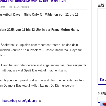
Only für Mädchen von 12 bis 16 Jahren
Was i
ntar
1,325 Aufrufe
sketball Days – Girls Only für Mädchen von 12 bis 16
März 2025, von 11 bis 13 Uhr in der Franz-Mohrs-Halle,
 Basketball zu spielen oder möchtest testen, ob das dein
werden könnte? Kein Problem – unsere Basketball-Days für
ich!
r Hand hattest oder gerade erst angefangen hast: Wir zeigen dir
chritt bei, wie viel Spaß Basketball machen kann.
Kale
htig dribbelt, passt und wirft – und das in einer entspannten
 Du mehr Basketball willst, kannst Du Dich unserem
Pinn
er
https://bsg-ru.de/girlsonly
an.