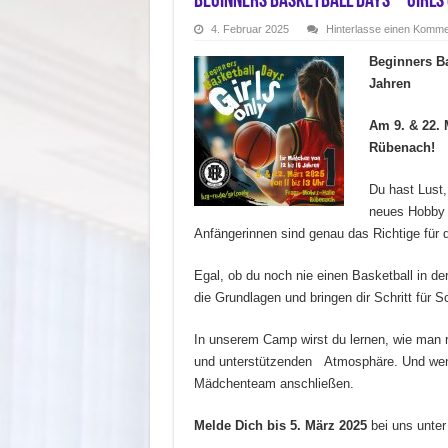
Beginners Basketball Days – Girls 
4. Februar 2025
Hinterlasse einen Komme
Beginners Ba
Jahren
Am 9. & 22. 
Rübenach!
Du hast Lust,
neues Hobby 
Anfängerinnen sind genau das Richtige für d
Egal, ob du noch nie einen Basketball in de
die Grundlagen und bringen dir Schritt für S
In unserem Camp wirst du lernen, wie man ric
und unterstützenden Atmosphäre. Und wenn
Mädchenteam anschließen.
Melde Dich bis 5. März 2025
bei uns unt