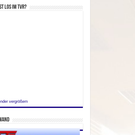
st los im TVR?
nder vergrößern
wand