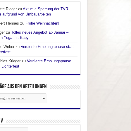
itte Rieger
zu
Aktuelle Sperrung der TVR-
e aufgrund von Umbauarbeiten
bert Hennes
zu
Frohe Weihnachten!
ger
zu
Tolles neues Angebot ab Januar –
rn-Yoga mit Baby
ke Weber
zu
Verdiente Erholungspause statt
terfest
hias Krieger
zu
Verdiente Erholungspause
t Lichterfest
äge aus den Abteilungen
räge
ilungen
iv
iv