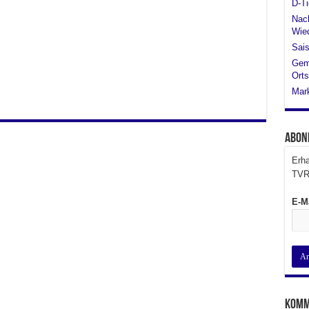
D-Ti
Nach
Wied
Sais
Gem
Orts
Mar
Abon
Erha
TVR
E-M
Komm