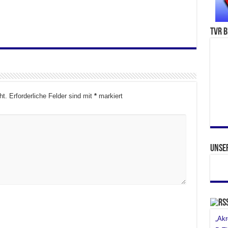
TVR b
ht.
Erforderliche Felder sind mit
*
markiert
Unse
„Akr