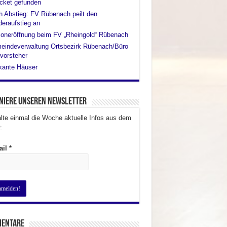
cket gefunden
 Abstieg: FV Rübenach peilt den
eraufstieg an
oneröffnung beim FV „Rheingold“ Rübenach
eindeverwaltung Ortsbezirk Rübenach/Büro
vorsteher
kante Häuser
niere unseren Newsletter
lte einmal die Woche aktuelle Infos aus dem
:
ail
*
entare