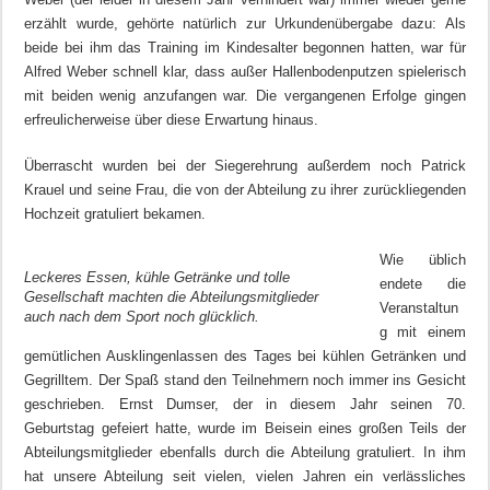
erzählt wurde, gehörte natürlich zur Urkundenübergabe dazu: Als
beide bei ihm das Training im Kindesalter begonnen hatten, war für
Alfred Weber schnell klar, dass außer Hallenbodenputzen spielerisch
mit beiden wenig anzufangen war. Die vergangenen Erfolge gingen
erfreulicherweise über diese Erwartung hinaus.
Überrascht wurden bei der Siegerehrung außerdem noch Patrick
Krauel und seine Frau, die von der Abteilung zu ihrer zurückliegenden
Hochzeit gratuliert bekamen.
Wie üblich
Leckeres Essen, kühle Getränke und tolle
endete die
Gesellschaft machten die Abteilungsmitglieder
Veranstaltun
auch nach dem Sport noch glücklich.
g mit einem
gemütlichen Ausklingenlassen des Tages bei kühlen Getränken und
Gegrilltem. Der Spaß stand den Teilnehmern noch immer ins Gesicht
geschrieben. Ernst Dumser, der in diesem Jahr seinen 70.
Geburtstag gefeiert hatte, wurde im Beisein eines großen Teils der
Abteilungsmitglieder ebenfalls durch die Abteilung gratuliert. In ihm
hat unsere Abteilung seit vielen, vielen Jahren ein verlässliches