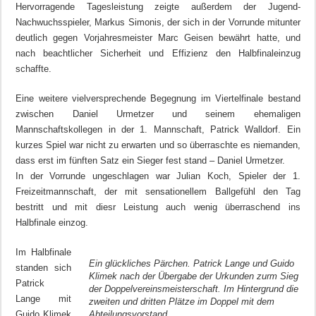
Hervorragende Tagesleistung zeigte außerdem der Jugend-
Nachwuchsspieler, Markus Simonis, der sich in der Vorrunde mitunter
deutlich gegen Vorjahresmeister Marc Geisen bewährt hatte, und
nach beachtlicher Sicherheit und Effizienz den Halbfinaleinzug
schaffte.
Eine weitere vielversprechende Begegnung im Viertelfinale bestand
zwischen Daniel Urmetzer und seinem ehemaligen
Mannschaftskollegen in der 1. Mannschaft, Patrick Walldorf. Ein
kurzes Spiel war nicht zu erwarten und so überraschte es niemanden,
dass erst im fünften Satz ein Sieger fest stand – Daniel Urmetzer.
In der Vorrunde ungeschlagen war Julian Koch, Spieler der 1.
Freizeitmannschaft, der mit sensationellem Ballgefühl den Tag
bestritt und mit diesr Leistung auch wenig überraschend ins
Halbfinale einzog.
Im Halbfinale
Ein glückliches Pärchen. Patrick Lange und Guido
standen sich
Klimek nach der Übergabe der Urkunden zurm Sieg
Patrick
der Doppelvereinsmeisterschaft. Im Hintergrund die
Lange mit
zweiten und dritten Plätze im Doppel mit dem
Guido Klimek
Abteilungsvorstand.