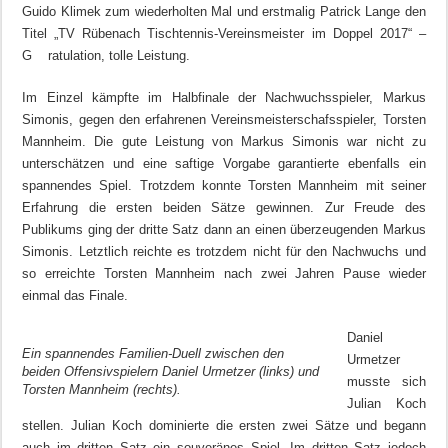
Guido Klimek zum wiederholten Mal und erstmalig Patrick Lange den
Titel „TV Rübenach Tischtennis-Vereinsmeister im Doppel 2017“ –
G ratulation, tolle Leistung.
Im Einzel kämpfte im Halbfinale der Nachwuchsspieler, Markus
Simonis, gegen den erfahrenen Vereinsmeisterschafsspieler, Torsten
Mannheim. Die gute Leistung von Markus Simonis war nicht zu
unterschätzen und eine saftige Vorgabe garantierte ebenfalls ein
spannendes Spiel. Trotzdem konnte Torsten Mannheim mit seiner
Erfahrung die ersten beiden Sätze gewinnen. Zur Freude des
Publikums ging der dritte Satz dann an einen überzeugenden Markus
Simonis. Letztlich reichte es trotzdem nicht für den Nachwuchs und
so erreichte Torsten Mannheim nach zwei Jahren Pause wieder
einmal das Finale.
Daniel
Ein spannendes Familien-Duell zwischen den
Urmetzer
beiden Offensivspielern Daniel Urmetzer (links) und
musste sich
Torsten Mannheim (rechts).
Julian Koch
stellen. Julian Koch dominierte die ersten zwei Sätze und begann
auch im dritten Satz ein souveränes Spiel. Im dritten Satz jedoch