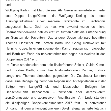
und
Wolfgang Kerling mit Marc Geisen. Als Gewinner erwartete ein jeder
das Doppel Lange/Klimek, da Wolfgang Kerling als neuer
Trainingsteilnehmer zuvor mehrere Jahrzehnte im Tischtennis
ausgesetzt hatte. Doch so klar, wie erwartet wurde es nicht.
Überraschenderweise gab es erst im fünften Satz die Entscheidung
zu Gunsten der Favoriten. Das andere Doppelhalbfinale bestritten
Thomas Liebscher mit Torsten Barth und Georg Nonnweiler mit
Henning Kruse. In einem spannenden Kampf zeigten sich Liebscher
und Barth am Ende als nervenstärker und zogen als zweites in das
Doppelfinale 2017 ein.
Im Finale standen sich somit die finalerfahrene Spieler, Guido Klimek
und Torsten Barth, sowie ihre finalunerfahrenen Partner, Patrick
Lange und Thomas Liebscher, gegenüber. Die Zuschauer konnten
dabei eine Begegnung zwischen Noppen und Antitopbelägen auf der
Seitge von Lange/Klimek und klassischen Belägen bei
Liebscher/Barth beobachten – zwischen eher defensiverem
Zerstörungsspiel und aggressivem Angriffsspiel. Am Ende standen
die diesjährigen Doppelvereinsmeister 2017 fest. Ihr souveräner
Umgang mit dem unkonventionelleren Spielmaterial sicherte letztlich