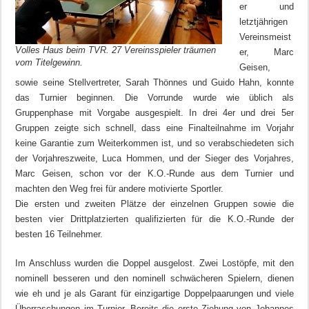
er und
letztjährigen
Vereinsmeist
Volles Haus beim TVR. 27 Vereinsspieler träumen
er, Marc
vom Titelgewinn.
Geisen,
sowie seine Stellvertreter, Sarah Thönnes und Guido Hahn, konnte
das Turnier beginnen. Die Vorrunde wurde wie üblich als
Gruppenphase mit Vorgabe ausgespielt. In drei 4er und drei 5er
Gruppen zeigte sich schnell, dass eine Finalteilnahme im Vorjahr
keine Garantie zum Weiterkommen ist, und so verabschiedeten sich
der Vorjahreszweite, Luca Hommen, und der Sieger des Vorjahres,
Marc Geisen, schon vor der K.O.-Runde aus dem Turnier und
machten den Weg frei für andere motivierte Sportler.
Die ersten und zweiten Plätze der einzelnen Gruppen sowie die
besten vier Drittplatzierten qualifizierten für die K.O.-Runde der
besten 16 Teilnehmer.
Im Anschluss wurden die Doppel ausgelost. Zwei Lostöpfe, mit den
nominell besseren und den nominell schwächeren Spielern, dienen
wie eh und je als Garant für einzigartige Doppelpaarungen und viele
Überraschungen im Turnier. Bereits die erste Ziehung von Johannes