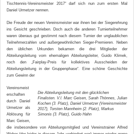
Tischtennis-Vereinsmeister 2017“ darf sich nun zum ersten Mal
Daniel Urmetzer nennen.
Die Freude der neuen Vereinsmeister war ihnen bei der Siegerehrung
ins Gesicht geschrieben. Doch auch die anderen Turnierteilnehmer
waren überaus gut gestimmt nach diesem Turnier der unglaublichen
Teilnehmerzahlen und außergewöhnlichen Sieger-Premieren. Neben
den üblichen Urkunden bekamen die drei Mitglieder der
Abteilungsleitung vom ehemaligen Abteilungsleiter, Guido Klimek,
noch den „Fairplay-Preis für kollektives Ausscheiden der
Abteilungsleitung in der Gruppenphase“. Eine schöne Geschichte
zum Gewinn der
Vereinsmeist
Die Abteilungsleitung mit den glücklichen
erschaften
Finalisten. V.l. Marc Geisen, Sarah Thönnes, Julian
durch Daniel
Kochen (3. Platz), Daniel Urmetzer (Vereinsmeister
Urmetzer als
2017), Torsten Mannheim (2. Platz), Markus
Ablösung für
Simonis (3. Platz), Guido Hahn
Marc Geisen,
die insbesondere von Abteilungsmitglied und Vereinstrainer Alfred
Weber (der leider in diesem Jahr verhindert war) immer wieder gerne