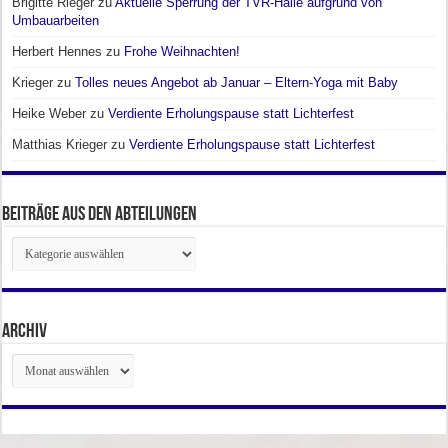
Brigitte Rieger
zu
Aktuelle Sperrung der TVR-Halle aufgrund von
Umbauarbeiten
Herbert Hennes
zu
Frohe Weihnachten!
Krieger
zu
Tolles neues Angebot ab Januar – Eltern-Yoga mit Baby
Heike Weber
zu
Verdiente Erholungspause statt Lichterfest
Matthias Krieger
zu
Verdiente Erholungspause statt Lichterfest
Beiträge aus den Abteilungen
Beiträge
aus
den
Abteilungen
Archiv
Archiv