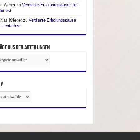
ke Weber
zu
Verdiente Erholungspause statt
terfest
hias Krieger
zu
Verdiente Erholungspause
t Lichterfest
äge aus den Abteilungen
räge
ilungen
iv
iv