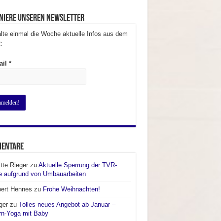
niere unseren Newsletter
lte einmal die Woche aktuelle Infos aus dem
:
ail
*
entare
itte Rieger
zu
Aktuelle Sperrung der TVR-
e aufgrund von Umbauarbeiten
bert Hennes
zu
Frohe Weihnachten!
ger
zu
Tolles neues Angebot ab Januar –
rn-Yoga mit Baby