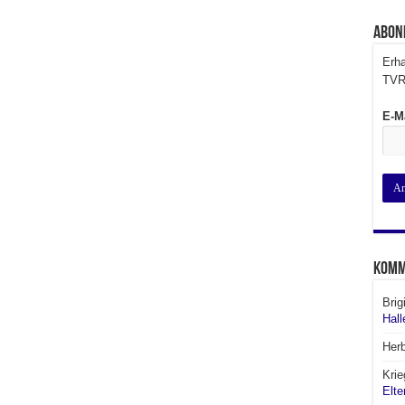
Abon
Erha
TVR
E-M
Komm
Brig
Hall
Her
Krie
Elte