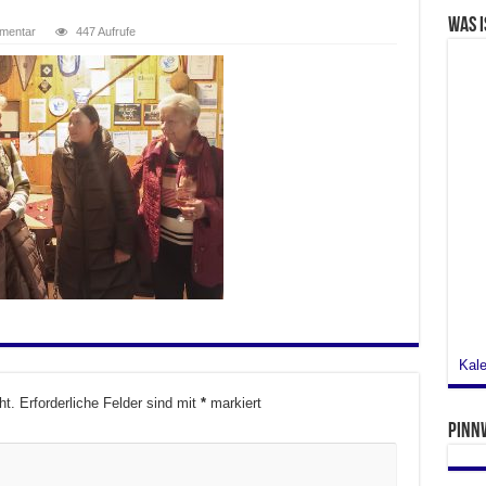
Was i
mmentar
447 Aufrufe
Kale
ht.
Erforderliche Felder sind mit
*
markiert
Pinn