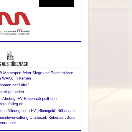
s aus Rübenach
Motorsport feiert Siege und Podestplätze
m WAKC in Kerpen
obaten der Lüfte“
cket gefunden
 Abstieg: FV Rübenach peilt den
eraufstieg an
oneröffnung beim FV „Rheingold“ Rübenach
eindeverwaltung Ortsbezirk Rübenach/Büro
vorsteher