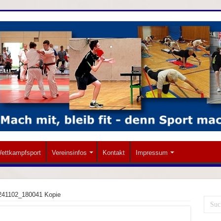
ettkampfsport
Vereinsinfos
Kontakt
Impressum
241102_180041 Kopie