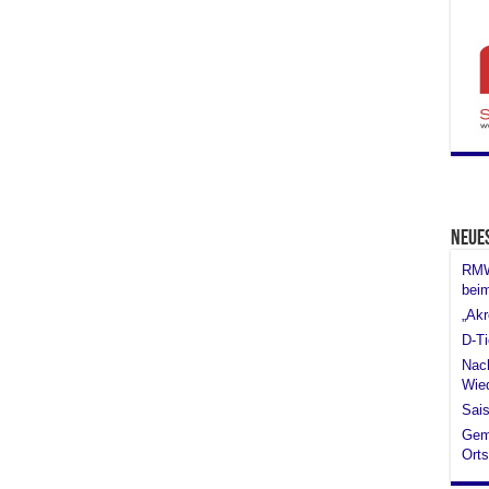
Neue
RMW 
bei
„Akr
D-Ti
Nach
Wied
Sais
Gem
Orts