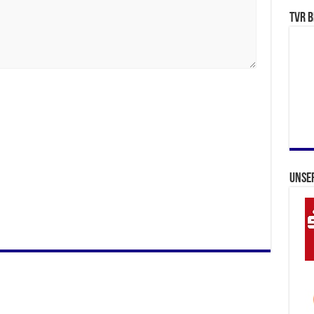
TVR b
Unse