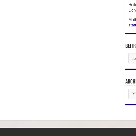
Hei
Lich
Matt
stat
Beitr
Beit
aus
den
Abte
Arch
Arch