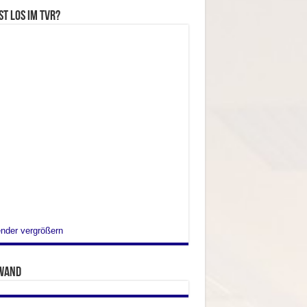
st los im TVR?
nder vergrößern
wand