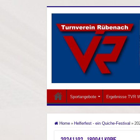
Sportangebote
Ergebnisse TVR W
Home
»
Helferfest - ein Quiche-Festival
»
20