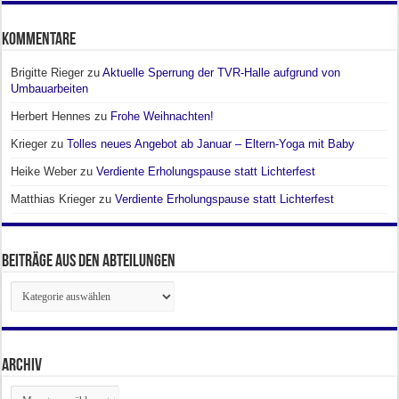
Kommentare
Brigitte Rieger
zu
Aktuelle Sperrung der TVR-Halle aufgrund von
Umbauarbeiten
Herbert Hennes
zu
Frohe Weihnachten!
Krieger
zu
Tolles neues Angebot ab Januar – Eltern-Yoga mit Baby
Heike Weber
zu
Verdiente Erholungspause statt Lichterfest
Matthias Krieger
zu
Verdiente Erholungspause statt Lichterfest
Beiträge aus den Abteilungen
Beiträge
aus
den
Abteilungen
Archiv
Archiv