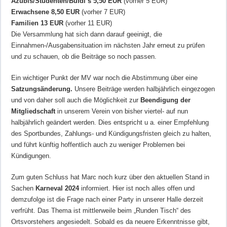
Azubis/Studenten/Bufdi’s 5,50 EUR
(vorher 5 EUR)
Erwachsene 8,50 EUR
(vorher 7 EUR)
Familien 13 EUR
(vorher 11 EUR)
Die Versammlung hat sich dann darauf geeinigt, die
Einnahmen-/Ausgabensituation im nächsten Jahr erneut zu prüfen
und zu schauen, ob die Beiträge so noch passen.
Ein wichtiger Punkt der MV war noch die Abstimmung über eine
Satzungsänderung.
Unsere Beiträge werden halbjährlich eingezogen
und von daher soll auch die Möglichkeit zur
Beendigung der
Mitgliedschaft
in unserem Verein von bisher viertel- auf nun
halbjährlich geändert werden. Dies entspricht u a. einer Empfehlung
des Sportbundes, Zahlungs- und Kündigungsfristen gleich zu halten,
und führt künftig hoffentlich auch zu weniger Problemen bei
Kündigungen.
Zum guten Schluss hat Marc noch kurz über den aktuellen Stand in
Sachen
Karneval 2024
informiert. Hier ist noch alles offen und
demzufolge ist die Frage nach einer Party in unserer Halle derzeit
verfrüht. Das Thema ist mittlerweile beim „Runden Tisch“ des
Ortsvorstehers angesiedelt. Sobald es da neuere Erkenntnisse gibt,