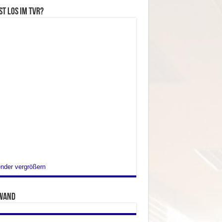
st los im TVR?
nder vergrößern
wand