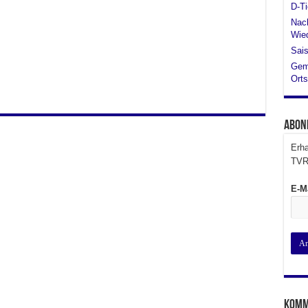
D-Ti
Nach
Wied
Sais
Gem
Orts
Abon
Erha
TVR
E-M
Komm