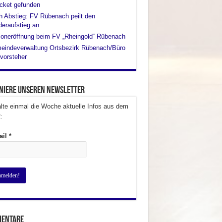
cket gefunden
 Abstieg: FV Rübenach peilt den
eraufstieg an
oneröffnung beim FV „Rheingold“ Rübenach
eindeverwaltung Ortsbezirk Rübenach/Büro
vorsteher
niere unseren Newsletter
lte einmal die Woche aktuelle Infos aus dem
:
ail
*
entare