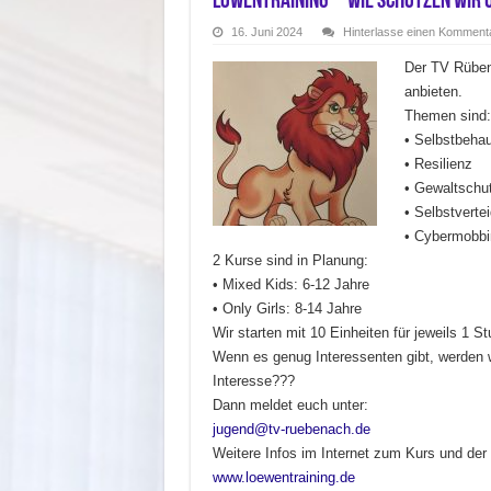
Löwentraining – wie schützen wir 
16. Juni 2024
Hinterlasse einen Komment
Der TV Rüben
anbieten.
Themen sind:
• Selbstbeha
• Resilienz
• Gewaltschu
• Selbstverte
• Cybermobbi
2 Kurse sind in Planung:
• Mixed Kids: 6-12 Jahre
• Only Girls: 8-14 Jahre
Wir starten mit 10 Einheiten für jeweils 1 S
Wenn es genug Interessenten gibt, werden w
Interesse???
Dann meldet euch unter:
jugend@tv-ruebenach.de
Weitere Infos im Internet zum Kurs und der 
www.loewentraining.de