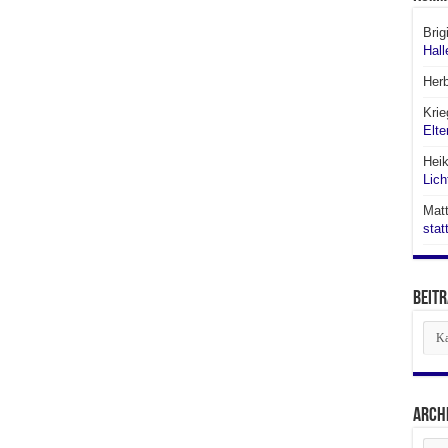
Brig
Hall
Her
Krie
Elte
Hei
Lich
Matt
stat
Beitr
Beit
aus
den
Abte
Arch
Arch