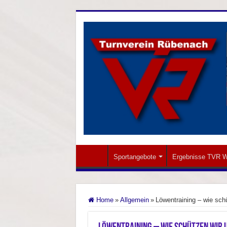
Sportangebote
Ergebnisse TVR W
Home
»
Allgemein
»
Löwentraining – wie sch