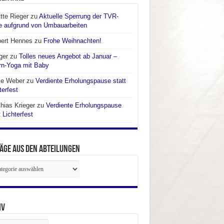
itte Rieger
zu
Aktuelle Sperrung der TVR-
e aufgrund von Umbauarbeiten
bert Hennes
zu
Frohe Weihnachten!
ger
zu
Tolles neues Angebot ab Januar –
rn-Yoga mit Baby
ke Weber
zu
Verdiente Erholungspause statt
terfest
hias Krieger
zu
Verdiente Erholungspause
t Lichterfest
äge aus den Abteilungen
räge
ilungen
iv
iv