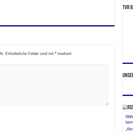
TVR b
ht.
Erforderliche Felder sind mit
*
markiert
Unse
RMW 
bei
„Akr