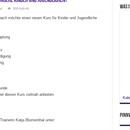
unsere Kinder und Jugendlichen?
Was i
ar
909 Aufrufe
ach möchte einen neuen Kurs für Kinder und Jugendliche
uptung
tz
idigung
ng
tunde.
ir diesen Kurs zeitnah anbieten.
Kale
Pinn
Trainerin Katja Blumenthal unter: