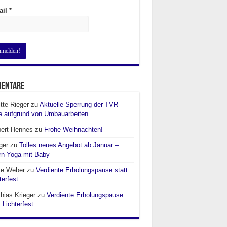
ail
*
entare
itte Rieger
zu
Aktuelle Sperrung der TVR-
e aufgrund von Umbauarbeiten
bert Hennes
zu
Frohe Weihnachten!
ger
zu
Tolles neues Angebot ab Januar –
rn-Yoga mit Baby
ke Weber
zu
Verdiente Erholungspause statt
terfest
hias Krieger
zu
Verdiente Erholungspause
t Lichterfest