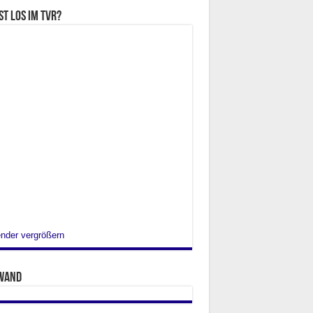
st los im TVR?
nder vergrößern
wand