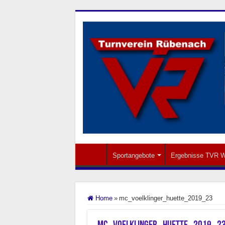
Sportangebote
Ergebnisse TVR W
Home
»
mc_voelklinger_huette_2019_23