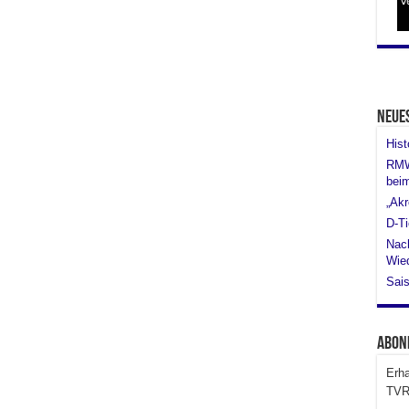
Neue
His
RMW 
bei
„Akr
D-Ti
Nach
Wied
Sais
Abon
Erha
TVR