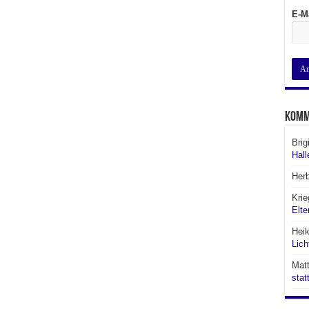
E-M
Komm
Brig
Hall
Her
Krie
Elte
Hei
Lich
Matt
stat