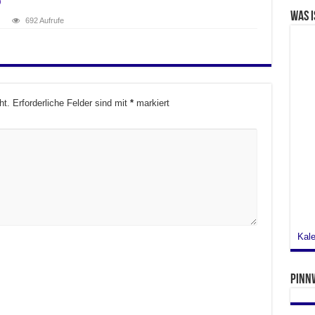
3
Was i
692 Aufrufe
ht.
Erforderliche Felder sind mit
*
markiert
Kale
Pinn