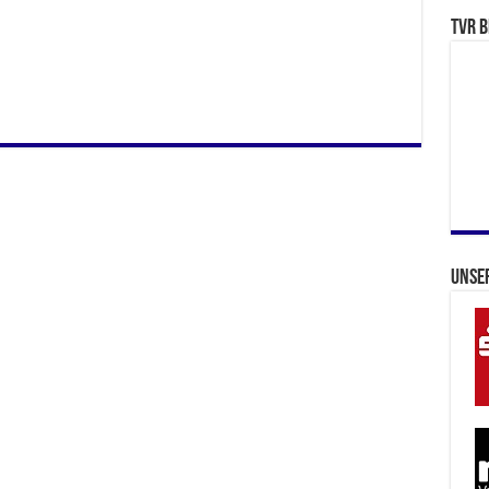
TVR b
Unse