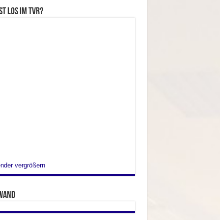
st los im TVR?
nder vergrößern
wand