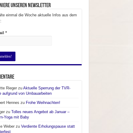
niere unseren Newsletter
lte einmal die Woche aktuelle Infos aus dem
:
ail
*
entare
itte Rieger
zu
Aktuelle Sperrung der TVR-
e aufgrund von Umbauarbeiten
bert Hennes
zu
Frohe Weihnachten!
ger
zu
Tolles neues Angebot ab Januar –
rn-Yoga mit Baby
ke Weber
zu
Verdiente Erholungspause statt
terfest