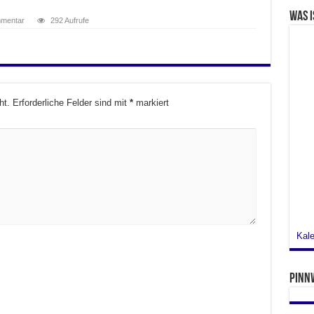
Was i
mmentar
292 Aufrufe
ht.
Erforderliche Felder sind mit
*
markiert
Kale
Pinn