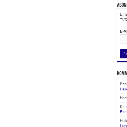
Abon
Erha
TVR
E-M
Komm
Brig
Hall
Her
Krie
Elte
Hei
Lich