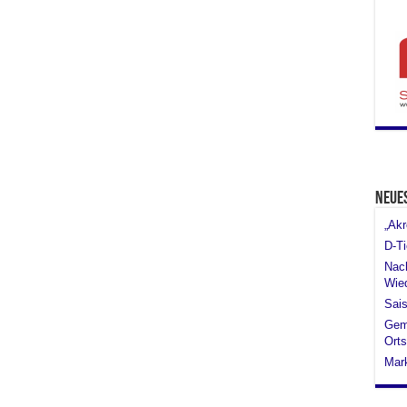
Neue
„Akr
D-Ti
Nach
Wied
Sais
Gem
Orts
Mar