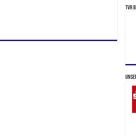
TVR b
Unse