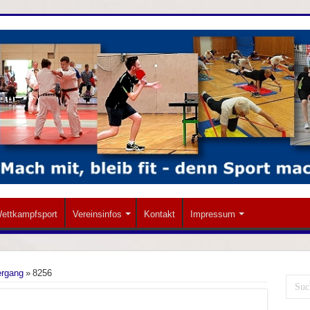
ettkampfsport
Vereinsinfos
Kontakt
Impressum
ergang
»
8256