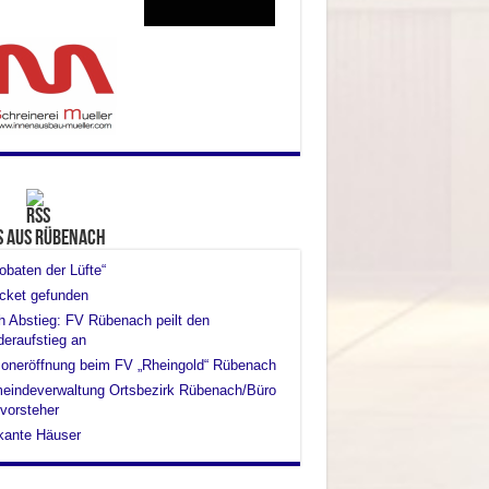
s aus Rübenach
obaten der Lüfte“
cket gefunden
 Abstieg: FV Rübenach peilt den
eraufstieg an
oneröffnung beim FV „Rheingold“ Rübenach
eindeverwaltung Ortsbezirk Rübenach/Büro
vorsteher
kante Häuser