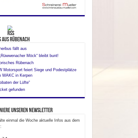
s aus Rübenach
erbus fällt aus
„Rüwwenacher Möck“ bleibt bunt!
torisches Rübenach
Motorsport feiert Siege und Podestplätze
m WAKC in Kerpen
obaten der Lüfte“
cket gefunden
niere unseren Newsletter
lte einmal die Woche aktuelle Infos aus dem
: