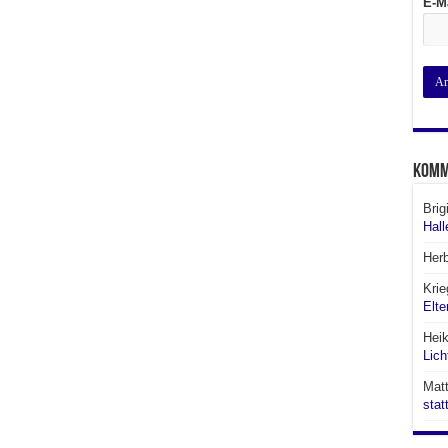
E-M
Komm
Brig
Hall
Her
Krie
Elte
Hei
Lich
Matt
stat