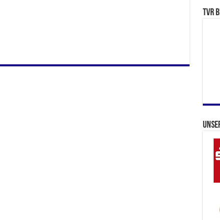
TVR b
Unse