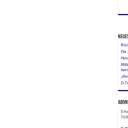
Neue
Büch
Die 
His
RMW 
bei
„Akr
D-Ti
Abon
Erha
TVR