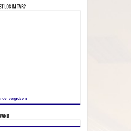
st los im TVR?
nder vergrößern
wand