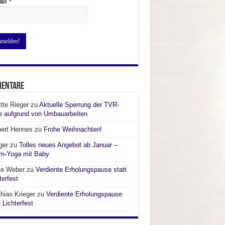
ail
*
entare
itte Rieger
zu
Aktuelle Sperrung der TVR-
e aufgrund von Umbauarbeiten
bert Hennes
zu
Frohe Weihnachten!
ger
zu
Tolles neues Angebot ab Januar –
rn-Yoga mit Baby
ke Weber
zu
Verdiente Erholungspause statt
terfest
hias Krieger
zu
Verdiente Erholungspause
t Lichterfest