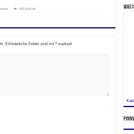
Was i
mentar
600 Aufrufe
ht.
Erforderliche Felder sind mit
*
markiert
Kale
Pinn