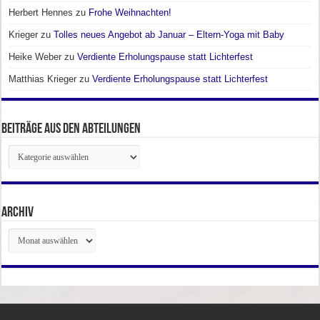
Herbert Hennes
zu
Frohe Weihnachten!
Krieger
zu
Tolles neues Angebot ab Januar – Eltern-Yoga mit Baby
Heike Weber
zu
Verdiente Erholungspause statt Lichterfest
Matthias Krieger
zu
Verdiente Erholungspause statt Lichterfest
Beiträge aus den Abteilungen
Beiträge
aus
den
Abteilungen
Archiv
Archiv