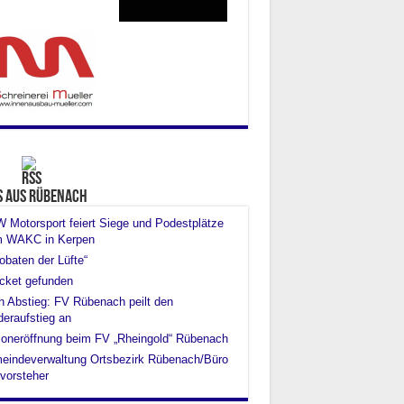
s aus Rübenach
Motorsport feiert Siege und Podestplätze
m WAKC in Kerpen
obaten der Lüfte“
cket gefunden
 Abstieg: FV Rübenach peilt den
eraufstieg an
oneröffnung beim FV „Rheingold“ Rübenach
eindeverwaltung Ortsbezirk Rübenach/Büro
vorsteher