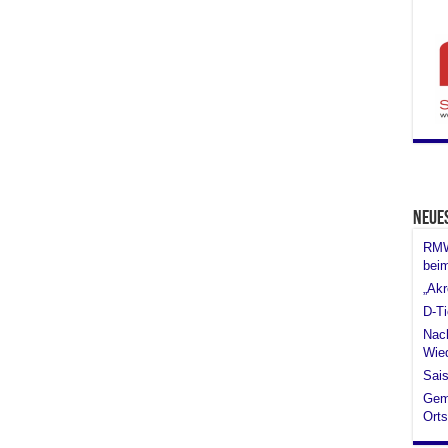
Neue
RMW 
bei
„Akr
D-Ti
Nach
Wied
Sais
Gem
Orts