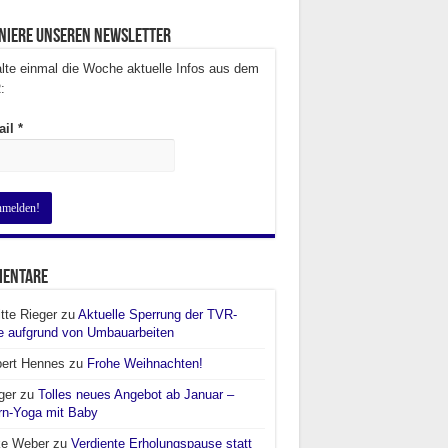
niere unseren Newsletter
lte einmal die Woche aktuelle Infos aus dem
:
ail
*
entare
itte Rieger
zu
Aktuelle Sperrung der TVR-
e aufgrund von Umbauarbeiten
bert Hennes
zu
Frohe Weihnachten!
ger
zu
Tolles neues Angebot ab Januar –
rn-Yoga mit Baby
ke Weber
zu
Verdiente Erholungspause statt