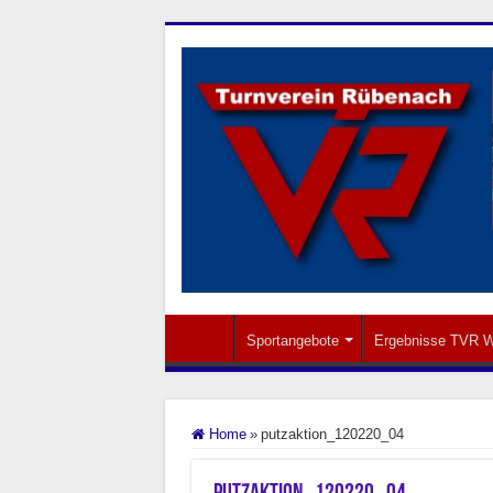
Sportangebote
Ergebnisse TVR W
Home
»
putzaktion_120220_04