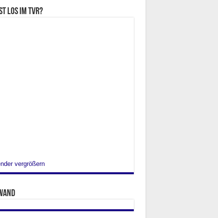
st los im TVR?
nder vergrößern
wand