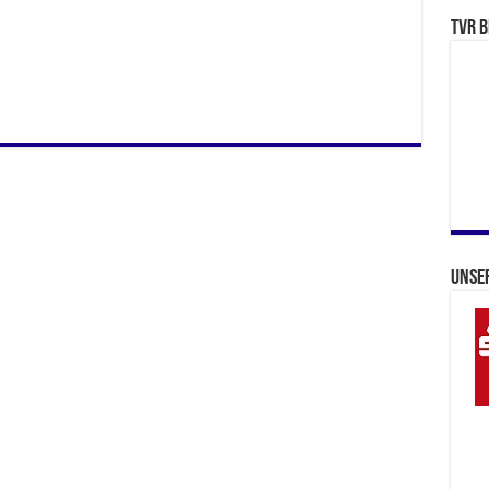
TVR b
Unse