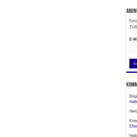
Abon
Erha
TVR
E-M
Komm
Brig
Hall
Her
Krie
Elte
Hei