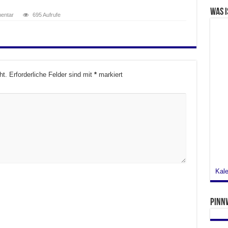
Was i
mentar
695 Aufrufe
ht.
Erforderliche Felder sind mit
*
markiert
Kale
Pinn