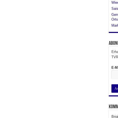
Wied
Sais
Gem
Orts
Mar
Abon
Erha
TVR
E-M
Komm
Brig