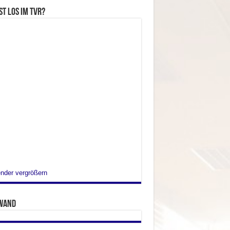
st los im TVR?
nder vergrößern
wand