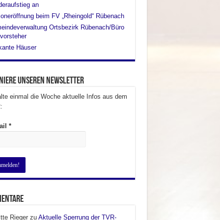
eraufstieg an
oneröffnung beim FV „Rheingold“ Rübenach
eindeverwaltung Ortsbezirk Rübenach/Büro
vorsteher
kante Häuser
niere unseren Newsletter
lte einmal die Woche aktuelle Infos aus dem
:
ail
*
entare
itte Rieger
zu
Aktuelle Sperrung der TVR-