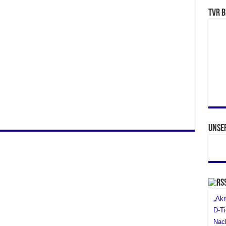
TVR b
Unse
„Akr
D-Ti
Nach