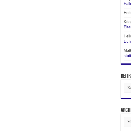
Hall
Her
Krie
Elte
Hei
Lich
Matt
stat
Beitr
Beit
aus
den
Abte
Arch
Arch