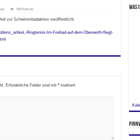
Was i
tar
998 Aufrufe
ikel zur Schwimmbadaktion veröffentlicht.
oblenz_artikel,-Ringtennis-Im-Freibad-auf-dem-Oberwerth-fliegt-
tml
ht.
Erforderliche Felder sind mit
*
markiert
Kale
Pinn