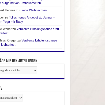
e aufgrund von Umbauarbeiten
bert Hennes
zu
Frohe Weihnachten!
ger
zu
Tolles neues Angebot ab Januar –
rn-Yoga mit Baby
ke Weber
zu
Verdiente Erholungspause statt
terfest
hias Krieger
zu
Verdiente Erholungspause
t Lichterfest
äge aus den Abteilungen
räge
ilungen
iv
iv