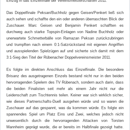
Einzug in das Einzelfinale der Vereinsmeisterschaften 2011.
Das Doppelfinale Peksan/Buchholz gegen Geisen/Penkert ließ sich
auch sehen und schaffte den ein oder anderen überraschten Blick der
Zuschauer. Marc Geisen und Benjamin Penkert schafften es
durchweg auch starke Topspin-Einlagen von Nadine Buchholz oder
unerwartete Schmetterbälle von Ramazan Peksan zurückzubringen
und trumpften nach einem 0:1-Satzrückstand mit eigenen Angriffen
und ausspielenden Spielzügen auf und sicherte sich damit mit dem
3:1-Sieg den Titel der Rübenacher Doppelvereinsmeister 2011.
Es folgte im direkten Anschluss das Einzelfinale. Die besondere
Brisanz des ausgetragenen Einzels bestand nicht nur in den beiden
hervorragenden Spielern des TV Rübenach, sondern auch darin, dass
die beiden Finalisten seit mehr als einem Jahr nicht nur die
Leidenschaft zum Tischtennis teilen. Keiner war sich wirklich sicher,
wie dieses Partnerschafts-Duell ausgehen würde und so waren die
Zuschauer auf das gespannt, was da kommen würde. Es folgte ein
spannendes Spiel um Platz Eins und Zwei, welches jedoch nicht
unwesentlich durch die hervorragenden Attacken von Torsten
Mannheim geprägt wurde, die er bereits im Halbfinale gezeigt hatte.