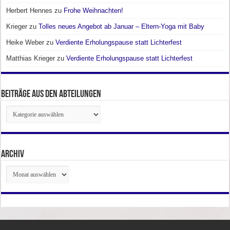
Herbert Hennes
zu
Frohe Weihnachten!
Krieger
zu
Tolles neues Angebot ab Januar – Eltern-Yoga mit Baby
Heike Weber
zu
Verdiente Erholungspause statt Lichterfest
Matthias Krieger
zu
Verdiente Erholungspause statt Lichterfest
Beiträge aus den Abteilungen
Beiträge
aus
den
Abteilungen
Archiv
Archiv