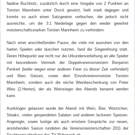
Nadine Buchholz, zusätzlich durch eine Vorgabe von 2 Punkten an
Torsten Mannheim unter Druck gesetzt, hielt stark dagegen und
konnte so auch einen Satzgewinn verbuchen, der jedoch nicht
ausreichte, um die 3:1 Niederlage gegen den wieder gewohnt
meisterschaftsstarken Torsten Mannheim zu verhindern.
Nach einer anschließenden Pause, die viele mit ausruhen von den
harten Spielen oder duschen nutzten, fand die Siegerehrung statt.
Deren Höhepunkt war nicht nur die Urkundenverleihung an alle Spieler
mit besonderem Vermerk der Doppelvereinsmeistern Benjamin
Penkert (leider wegen einer anderen Feier zu dieser Zeit verhindert)
und Marc Geisen, sowie dem Einzelvereinsmeister Torsten
Mannheim, sondern auch die reiche Weinbeschenkung von Peter
Wies (2.Herren), der als Weinsieger des Abends benannt werden
kann.
Ausklingen gelassen wurde der Abend mit Wein, Bier, Würstchen,
Steaks, vielen gespendeten Salaten und anderen leckeren Speisen.
Angeregte, sowie lustige als auch ernstere Gespräche zur neuen,
anstehenden Saison rundeten die Vereinsmeisterschaften 2011 der
Tischtennisabteilung des TV Rübenach ab.