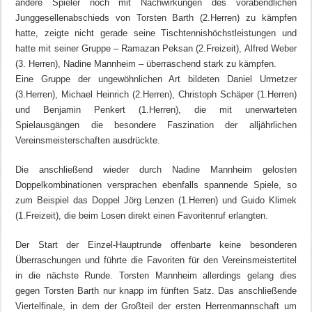
andere Spieler noch mit Nachwirkungen des vorabendlichen
Junggesellenabschieds von Torsten Barth (2.Herren) zu kämpfen
hatte, zeigte nicht gerade seine Tischtennishöchstleistungen und
hatte mit seiner Gruppe – Ramazan Peksan (2.Freizeit), Alfred Weber
(3. Herren), Nadine Mannheim – überraschend stark zu kämpfen.
Eine Gruppe der ungewöhnlichen Art bildeten Daniel Urmetzer
(3.Herren), Michael Heinrich (2.Herren), Christoph Schäper (1.Herren)
und Benjamin Penkert (1.Herren), die mit unerwarteten
Spielausgängen die besondere Faszination der alljährlichen
Vereinsmeisterschaften ausdrückte.
Die anschließend wieder durch Nadine Mannheim gelosten
Doppelkombinationen versprachen ebenfalls spannende Spiele, so
zum Beispiel das Doppel Jörg Lenzen (1.Herren) und Guido Klimek
(1.Freizeit), die beim Losen direkt einen Favoritenruf erlangten.
Der Start der Einzel-Hauptrunde offenbarte keine besonderen
Überraschungen und führte die Favoriten für den Vereinsmeistertitel
in die nächste Runde. Torsten Mannheim allerdings gelang dies
gegen Torsten Barth nur knapp im fünften Satz. Das anschließende
Viertelfinale, in dem der Großteil der ersten Herrenmannschaft um