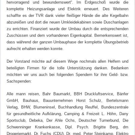
hervorragend und bewundernswert“. Im Erdgeschoß wurde die
komplette Heizungsanlage und Elektrik erneuert. Des Weiteren
schaffte es der TVR dank vieler fleißiger Hände die alte Kegelbahn
abzureißen und dort die neuen Umkleidekabinen sowie Duschanlagen
zu errichten. Finanziert wurde der Umbau durch die entsprechenden
Zuschüssen und dem vorhandenen Eigenkapital. Bemerkenswert ist,
dass während der ganzen Umbauphase der komplette Übungsbetrieb
aufrecht erhalten werden konnte.
Der Vorstand möchte auf diesem Wege nochmals allen Helfern und
beteiligten Firmen für die tolle Unterstützung danken. Bedanken
möchten wir uns auch bei folgenden Spendern für ihre Geld- bzw.
Sachspenden:
Alle mann reisen, Bahr Baumarkt, BBH Druckluftservice, Bänfer
GmbH, Bauhaus, Bauunternehmen Horst Schulz, Bertelsmann
Verlag, BHW, Blumeninsel, Buchhandlung Reuffel, Bundeszentrale
für gesundheitliche Aufklärung, Camping & Freizeit L. Höhn, Dany
Sportsclub, Debeka, Der Ahle Ochs, Deutscher Turnerbund, Die
Schwenninger Krankenkasse, Dipl. Psych. Brigitte Berg, dm
Drogeriemarkt, Dr. Fuchs (CDU), Dr. med. Peter Steinkamp, Elektro