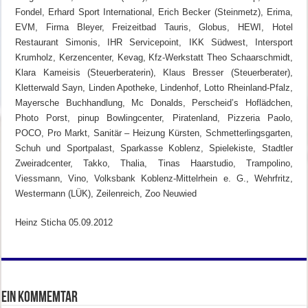
Fondel, Erhard Sport International, Erich Becker (Steinmetz), Erima,
EVM, Firma Bleyer, Freizeitbad Tauris, Globus, HEWI, Hotel
Restaurant Simonis, IHR Servicepoint, IKK Südwest, Intersport
Krumholz, Kerzencenter, Kevag, Kfz-Werkstatt Theo Schaarschmidt,
Klara Kameisis (Steuerberaterin), Klaus Bresser (Steuerberater),
Kletterwald Sayn, Linden Apotheke, Lindenhof, Lotto Rheinland-Pfalz,
Mayersche Buchhandlung, Mc Donalds, Perscheid’s Hoflädchen,
Photo Porst, pinup Bowlingcenter, Piratenland, Pizzeria Paolo,
POCO, Pro Markt, Sanitär – Heizung Kürsten, Schmetterlingsgarten,
Schuh und Sportpalast, Sparkasse Koblenz, Spielekiste, Stadtler
Zweiradcenter, Takko, Thalia, Tinas Haarstudio, Trampolino,
Viessmann, Vino, Volksbank Koblenz-Mittelrhein e. G., Wehrfritz,
Westermann (LÜK), Zeilenreich, Zoo Neuwied
Heinz Sticha 05.09.2012
Ein Kommemtar