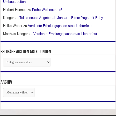
Umbauarbeiten
Herbert Hennes
zu
Frohe Weihnachten!
Krieger
zu
Tolles neues Angebot ab Januar – Eltern-Yoga mit Baby
Heike Weber
zu
Verdiente Erholungspause statt Lichterfest
Matthias Krieger
zu
Verdiente Erholungspause statt Lichterfest
Beiträge aus den Abteilungen
Beiträge
aus
den
Abteilungen
Archiv
Archiv