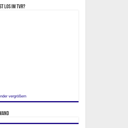
st los im TVR?
nder vergrößern
wand