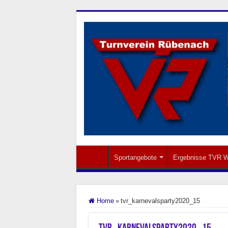
Sportangebote
Ergebnisse TVR W
Home
»
tvr_karnevalsparty2020_15