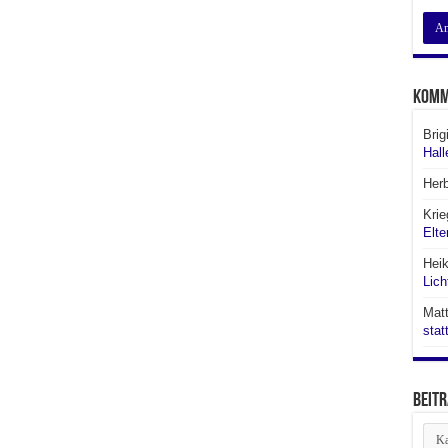
Komm
Brig
Hall
Her
Krie
Elte
Hei
Lich
Matt
stat
Beitr
Beit
aus