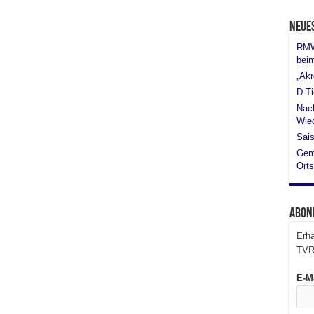
Neue
RMW 
bei
„Akr
D-Ti
Nach
Wied
Sais
Gem
Orts
Abon
Erha
TVR
E-M