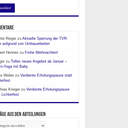
entare
itte Rieger
zu
Aktuelle Sperrung der TVR-
e aufgrund von Umbauarbeiten
bert Hennes
zu
Frohe Weihnachten!
ger
zu
Tolles neues Angebot ab Januar –
rn-Yoga mit Baby
ke Weber
zu
Verdiente Erholungspause statt
terfest
hias Krieger
zu
Verdiente Erholungspause
t Lichterfest
äge aus den Abteilungen
räge