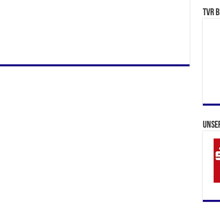
TVR b
Unse