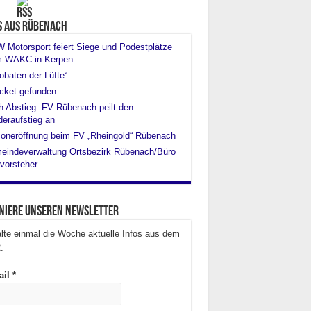
s aus Rübenach
Motorsport feiert Siege und Podestplätze
m WAKC in Kerpen
obaten der Lüfte“
cket gefunden
 Abstieg: FV Rübenach peilt den
eraufstieg an
oneröffnung beim FV „Rheingold“ Rübenach
eindeverwaltung Ortsbezirk Rübenach/Büro
vorsteher
niere unseren Newsletter
lte einmal die Woche aktuelle Infos aus dem
:
ail
*