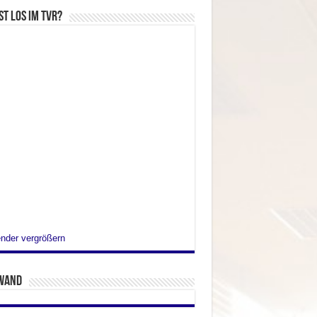
st los im TVR?
nder vergrößern
wand