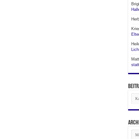
Brig
Hall
Her
Krie
Elte
Hei
Lich
Matt
stat
Beitr
Beit
aus
den
Abte
Arch
Arch