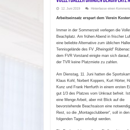
Volleyballer bringen Beachplatz
12. Juni 2019
Hinterlasse einen Komment
Arbeitseinsatz erspart dem Verein Koste
Immer in der Sommerzeit verlegen die Volle
Beachplatz. Am frühen Abend in frischer Luft
eine beliebte Alternative zum üblichen Hall
Tennisgelände des FV „Rheingold“ Rübenac
dem FVR Vorstand einigte man sich darauf, d
der TVR keine Platzmiete zu zahlen.
Am Dienstag, 11. Juni hatten die Sportska
Klaus Kohl, Norbert Koppers, Kurt Hörter, H
Kunz und Frank Herrfurth in einem ersten E
gut 1/3 des Platzes vom Unkraut befreit. Is
eine Menge Arbeit, aber mit Blick auf die
bevorstehende Beachsaison eine notwendig
Rest, so die „Montagsclubberer“, soll in den
folgenden Tagen erledigt werden.