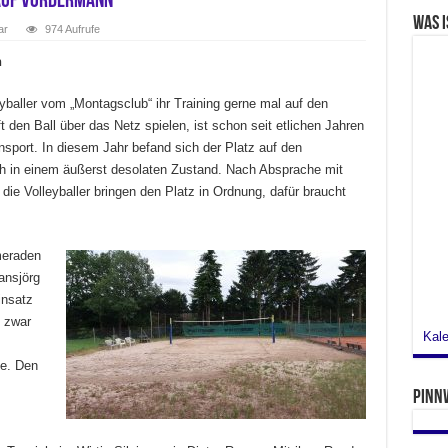
 auf Vordermann
Was i
ar
974 Aufrufe
n
yballer vom „Montagsclub“ ihr Training gerne mal auf den
 den Ball über das Netz spielen, ist schon seit etlichen Jahren
ensport. In diesem Jahr befand sich der Platz auf den
h in einem äußerst desolaten Zustand. Nach Absprache mit
ie Volleyballer bringen den Platz in Ordnung, dafür braucht
meraden
ansjörg
insatz
t zwar
Kale
e. Den
Pinn