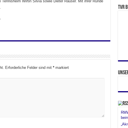
 Tennisheim Wirtin Silvia sowie Dieter Rauser. Mit ihrer Runde
TVR b
.
9
ht.
Erforderliche Felder sind mit
*
markiert
Unse
RMW 
bei
„Akr