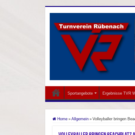
Sportangebote
Ergebnisse TVR W
Home
»
Allgemein
»
Volleyballer bringen Be