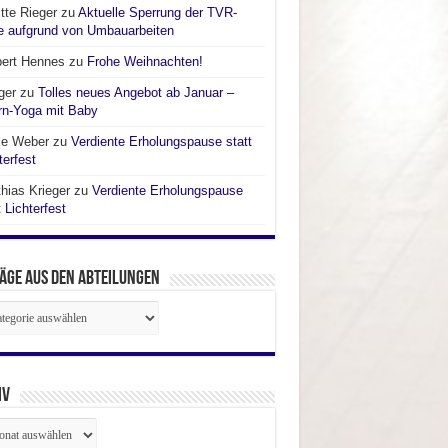
itte Rieger
zu
Aktuelle Sperrung der TVR-
e aufgrund von Umbauarbeiten
bert Hennes
zu
Frohe Weihnachten!
ger
zu
Tolles neues Angebot ab Januar –
rn-Yoga mit Baby
ke Weber
zu
Verdiente Erholungspause statt
terfest
hias Krieger
zu
Verdiente Erholungspause
t Lichterfest
äge aus den Abteilungen
räge
ilungen
iv
iv