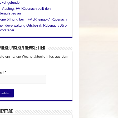
cket gefunden
 Abstieg: FV Rübenach peilt den
eraufstieg an
oneröffnung beim FV „Rheingold“ Rübenach
eindeverwaltung Ortsbezirk Rübenach/Büro
vorsteher
niere unseren Newsletter
lte einmal die Woche aktuelle Infos aus dem
:
ail
*
entare