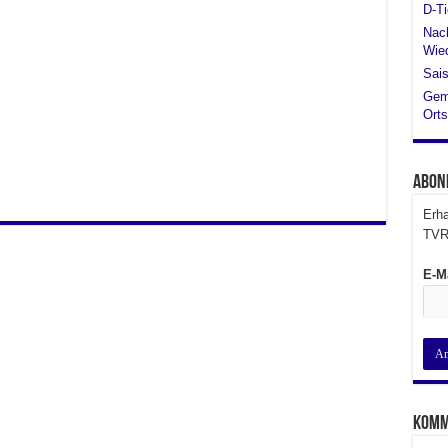
D-Ti
Nach
Wied
Sais
Gem
Orts
Abon
Erha
TVR
E-M
Komm