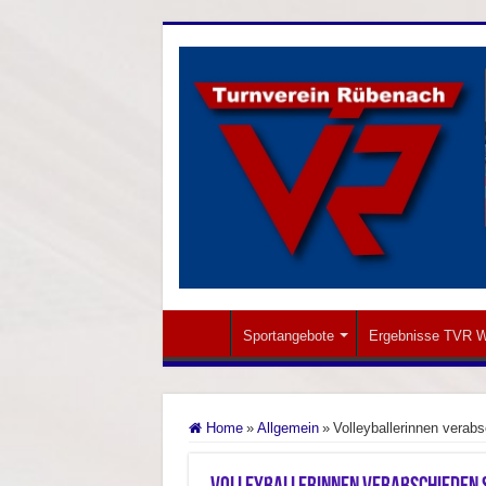
Sportangebote
Ergebnisse TVR W
Home
»
Allgemein
»
Volleyballerinnen verab