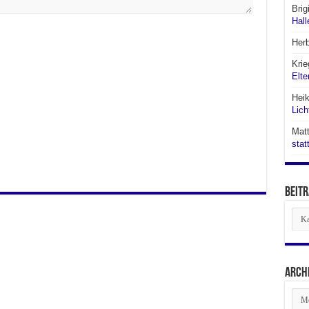
Brig
Hall
Her
Krie
Elte
Hei
Lich
Matt
stat
Beitr
Beit
aus
den
Abte
Arch
Arch