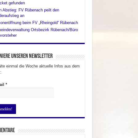
cket gefunden
 Abstieg: FV Rübenach peilt den
eraufstieg an
oneröffnung beim FV „Rheingold“ Rübenach
eindeverwaltung Ortsbezirk Rübenach/Büro
vorsteher
niere unseren Newsletter
lte einmal die Woche aktuelle Infos aus dem
:
ail
*
entare