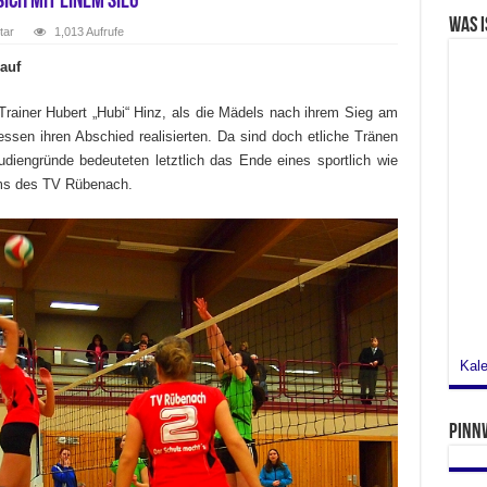
ich mit einem Sieg
Was i
tar
1,013 Aufrufe
auf
rainer Hubert „Hubi“ Hinz, als die Mädels nach ihrem Sieg am
sen ihren Abschied realisierten. Da sind doch etliche Tränen
udiengründe bedeuteten letztlich das Ende eines sportlich wie
ms des TV Rübenach.
Kale
Pinn