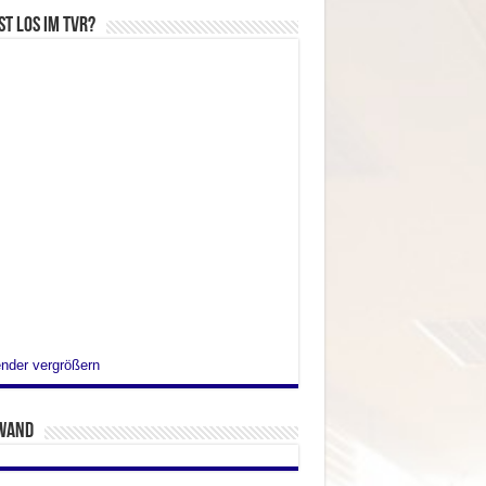
st los im TVR?
nder vergrößern
wand