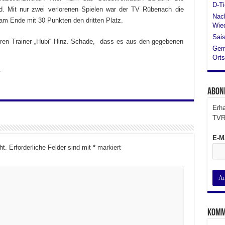
D-Ti
gd. Mit nur zwei verlorenen Spielen war der TV Rübenach die
Nach
m Ende mit 30 Punkten den dritten Platz.
Wied
Sais
 ihren Trainer „Hubi“ Hinz. Schade, dass es aus den gegebenen
Gem
Orts
7
Abon
Erha
TVR
E-M
ht.
Erforderliche Felder sind mit
*
markiert
Komm