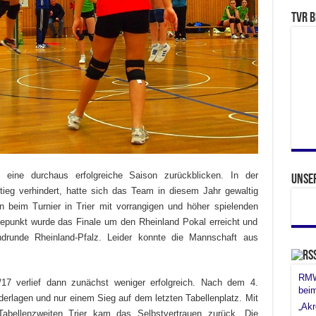
TVR b
ine durchaus erfolgreiche Saison zurückblicken. In der
Unse
eg verhindert, hatte sich das Team in diesem Jahr gewaltig
an beim Turnier in Trier mit vorrangigen und höher spielenden
epunkt wurde das Finale um den Rheinland Pokal erreicht und
endrunde Rheinland-Pfalz. Leider konnte die Mannschaft aus
RMW 
/17 verlief dann zunächst weniger erfolgreich. Nach dem 4.
bei
erlagen und nur einem Sieg auf dem letzten Tabellenplatz. Mit
„Akr
abellenzweiten Trier kam das Selbstvertrauen zurück. Die