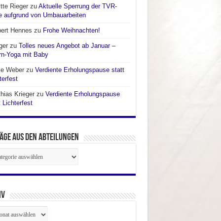
itte Rieger
zu
Aktuelle Sperrung der TVR-
e aufgrund von Umbauarbeiten
bert Hennes
zu
Frohe Weihnachten!
ger
zu
Tolles neues Angebot ab Januar –
rn-Yoga mit Baby
ke Weber
zu
Verdiente Erholungspause statt
terfest
hias Krieger
zu
Verdiente Erholungspause
t Lichterfest
äge aus den Abteilungen
räge
ilungen
iv
iv