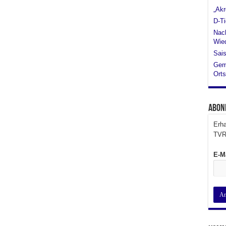
„Akr
D-Ti
Nach
Wied
Sais
Gem
Orts
Abon
Erha
TVR
E-M