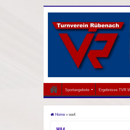
Sportangebote
Ergebnisse TVR W
Home
»
wa4