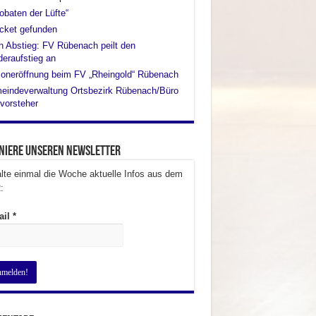
obaten der Lüfte“
cket gefunden
 Abstieg: FV Rübenach peilt den
eraufstieg an
oneröffnung beim FV „Rheingold“ Rübenach
eindeverwaltung Ortsbezirk Rübenach/Büro
vorsteher
niere unseren Newsletter
lte einmal die Woche aktuelle Infos aus dem
:
ail
*