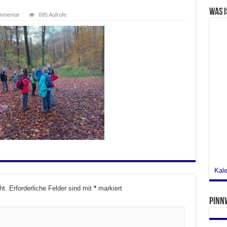
Was i
ommentar
695 Aufrufe
Kale
ht.
Erforderliche Felder sind mit
*
markiert
Pinn