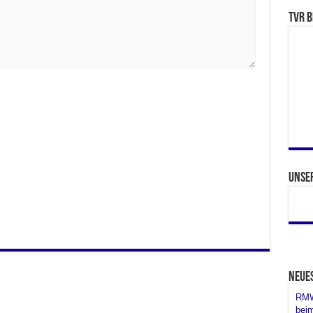
TVR b
Unse
Neue
RMW 
bei