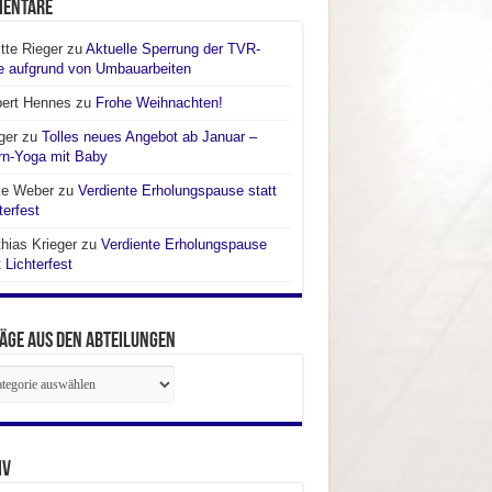
entare
itte Rieger
zu
Aktuelle Sperrung der TVR-
e aufgrund von Umbauarbeiten
bert Hennes
zu
Frohe Weihnachten!
ger
zu
Tolles neues Angebot ab Januar –
rn-Yoga mit Baby
ke Weber
zu
Verdiente Erholungspause statt
terfest
hias Krieger
zu
Verdiente Erholungspause
t Lichterfest
äge aus den Abteilungen
räge
ilungen
iv