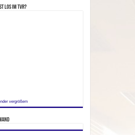
st los im TVR?
nder vergrößern
wand