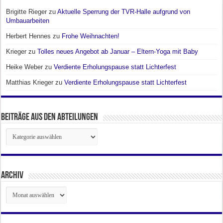
Brigitte Rieger
zu
Aktuelle Sperrung der TVR-Halle aufgrund von
Umbauarbeiten
Herbert Hennes
zu
Frohe Weihnachten!
Krieger
zu
Tolles neues Angebot ab Januar – Eltern-Yoga mit Baby
Heike Weber
zu
Verdiente Erholungspause statt Lichterfest
Matthias Krieger
zu
Verdiente Erholungspause statt Lichterfest
Beiträge aus den Abteilungen
Beiträge
aus
den
Abteilungen
Archiv
Archiv