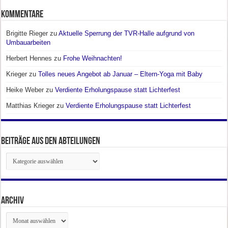
Kommentare
Brigitte Rieger
zu
Aktuelle Sperrung der TVR-Halle aufgrund von
Umbauarbeiten
Herbert Hennes
zu
Frohe Weihnachten!
Krieger
zu
Tolles neues Angebot ab Januar – Eltern-Yoga mit Baby
Heike Weber
zu
Verdiente Erholungspause statt Lichterfest
Matthias Krieger
zu
Verdiente Erholungspause statt Lichterfest
Beiträge aus den Abteilungen
Beiträge
aus
den
Abteilungen
Archiv
Archiv