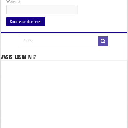
Website
Was ist los im TVR?